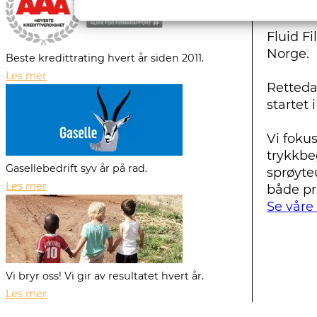
Fluid Fi
Norge.
Beste kredittrating hvert år siden 2011.
Les mer
Rettedal
startet 
Vi fokus
trykkbe
Gasellebedrift syv år på rad.
sprøyte
Les mer
både pr
Se våre
Vi bryr oss! Vi gir av resultatet hvert år.
Les mer