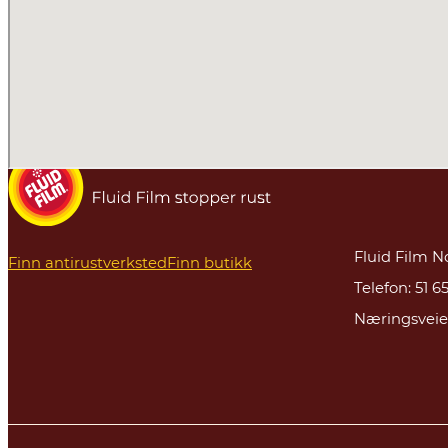
Fluid Film N
Finn antirustverksted
Finn butikk
Telefon: 51 65
Næringsveie