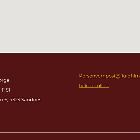
Personvern
post@fluidfilm
orge
bilkontroll.no
 11 51
n 6, 4323 Sandnes