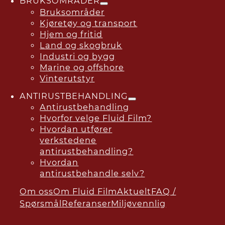
BRUKSOMRÅDER
Bruksområder
Kjøretøy og transport
Hjem og fritid
Land og skogbruk
Industri og bygg
Marine og offshore
Vinterutstyr
ANTIRUSTBEHANDLING
Antirustbehandling
Hvorfor velge Fluid Film?
Hvordan utfører
verkstedene
antirustbehandling?
Hvordan
antirustbehandle selv?
Om oss
Om Fluid Film
Aktuelt
FAQ /
Spørsmål
Referanser
Miljøvennlig