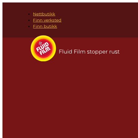
Nettbutikk
Finn verksted
Finn butikk