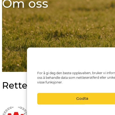
Om oss
For å gi deg den beste opplevelsen, bruker vi infor
oss å behandle data som nettleseratferd eller unike
Rettedal Bilkontroll AS 
visse funksjoner.
Godta